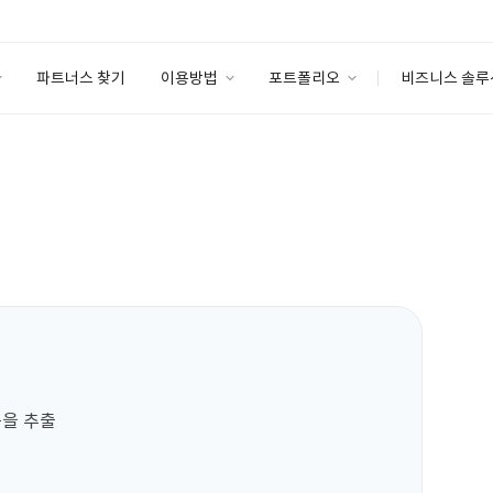
파트너스 찾기
이용방법
포트폴리오
비즈니스 솔루
이용방법
포트폴리오
엔터프라이즈
I
파트너 등급
이용후기
안심 코드 케어
이용요금
솔루션 마켓
고객센터
스토어
을 추출
