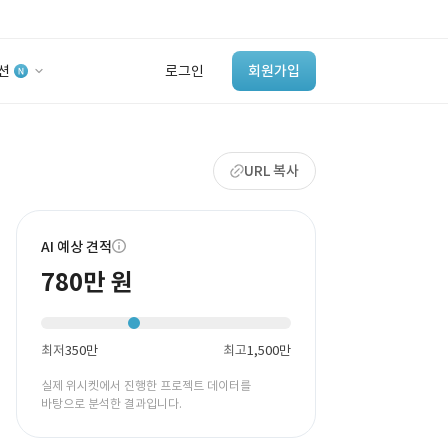
션
로그인
회원가입
유사사례 검색 AI
URL 복사
‘이런 거’ 만들어본
개발 회사 있어?
바로가기
AI 예상 견적
780만 원
최저
350만
최고
1,500만
실제 위시켓에서 진행한 프로젝트 데이터를
바탕으로 분석한 결과입니다.