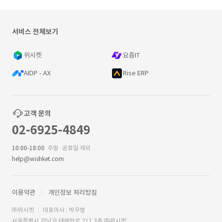
서비스 전체보기
위시켓
요즘IT
AIDP - AX
Rise ERP
고객 문의
02-6925-4849
10:00-18:00
주말·공휴일 제외
help@wishket.com
이용약관
개인정보 처리방침
㈜위시켓
대표이사 : 박우범
서울특별시 강남구 테헤란로 211 3층 ㈜위시켓