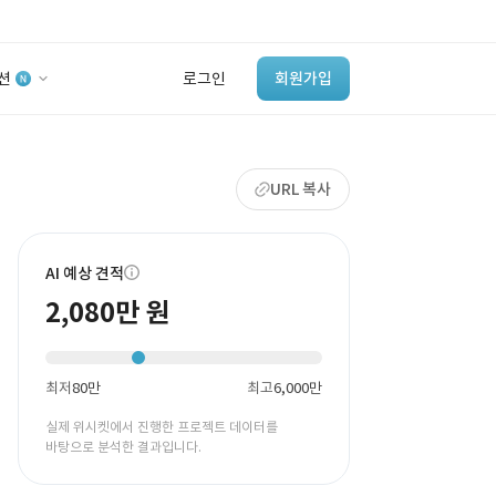
션
로그인
회원가입
유사사례 검색 AI
URL 복사
‘이런 거’ 만들어본
개발 회사 있어?
바로가기
AI 예상 견적
2,080만 원
최저
80만
최고
6,000만
실제 위시켓에서 진행한 프로젝트 데이터를
바탕으로 분석한 결과입니다.