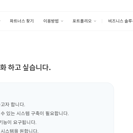
파트너스 찾기
이용방법
포트폴리오
비즈니스 솔루
이용방법
포트폴리오
엔터프라이즈
I
파트너 등급
이용후기
안심 코드 케어
이용요금
솔루션 마켓
고객센터
스토어
동화 하고 싶습니다.
고자 합니다.

수 있는 시스템 구축이 필요합니다.

기능이 요구됩니다.

 시스템을 원합니다.
