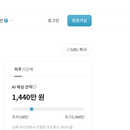
션
로그인
회원가입
유사사례 검색 AI
URL 복사
‘이런 거’ 만들어본
개발 회사 있어?
바로가기
외주
기간제
AI 예상 견적
1,440만 원
최저
100만
최고
5,000만
실제 위시켓에서 진행한 프로젝트 데이터를