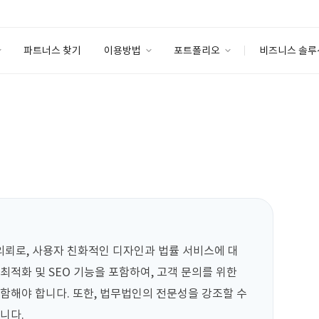
파트너스 찾기
이용방법
포트폴리오
비즈니스 솔루
이용방법
포트폴리오
엔터프라이즈
I
파트너 등급
이용후기
안심 코드 케어
이용요금
솔루션 마켓
고객센터
스토어
의뢰로, 사용자 친화적인 디자인과 법률 서비스에 대
최적화 및 SEO 기능을 포함하여, 고객 문의를 위한 
함해야 합니다. 또한, 법무법인의 전문성을 강조할 수 
니다.