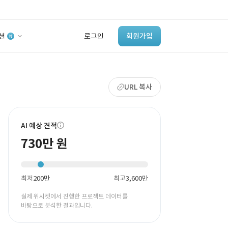
션
로그인
회원가입
유사사례 검색 AI
URL 복사
‘이런 거’ 만들어본
개발 회사 있어?
바로가기
AI 예상 견적
730만 원
최저
200만
최고
3,600만
실제 위시켓에서 진행한 프로젝트 데이터를
바탕으로 분석한 결과입니다.