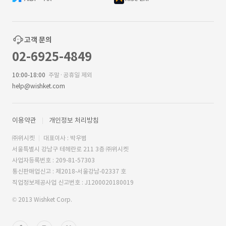
고객 문의
02-6925-4849
10:00-18:00
주말·공휴일 제외
help@wishket.com
이용약관
개인정보 처리방침
㈜위시켓
대표이사 : 박우범
서울특별시 강남구 테헤란로 211 3층 ㈜위시켓
사업자등록번호 : 209-81-57303
통신판매업신고 : 제2018-서울강남-02337 호
직업정보제공사업 신고번호 : J1200020180019
© 2013 Wishket Corp.