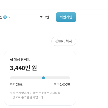
션
로그인
회원가입
유사사례 검색 AI
URL 복사
‘이런 거’ 만들어본
개발 회사 있어?
바로가기
AI 예상 견적
3,440만 원
최저
250만
최고
6,000만
실제 위시켓에서 진행한 프로젝트 데이터를
바탕으로 분석한 결과입니다.