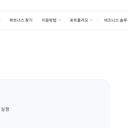
파트너스 찾기
이용방법
포트폴리오
비즈니스 솔루
이용방법
포트폴리오
엔터프라이즈
I
파트너 등급
이용후기
안심 코드 케어
이용요금
솔루션 마켓
고객센터
스토어
실행  
