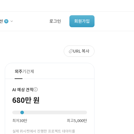
션
로그인
회원가입
유사사례 검색 AI
URL 복사
‘이런 거’ 만들어본
개발 회사 있어?
바로가기
외주
기간제
AI 예상 견적
680만 원
최저
30만
최고
5,000만
실제 위시켓에서 진행한 프로젝트 데이터를