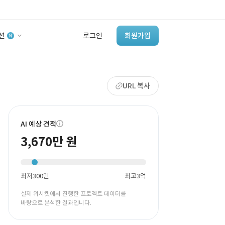
션
로그인
회원가입
유사사례 검색 AI
URL 복사
‘이런 거’ 만들어본
개발 회사 있어?
바로가기
AI 예상 견적
3,670만 원
최저
300만
최고
3억
실제 위시켓에서 진행한 프로젝트 데이터를
바탕으로 분석한 결과입니다.