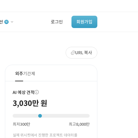
션
로그인
회원가입
유사사례 검색 AI
URL 복사
‘이런 거’ 만들어본
개발 회사 있어?
바로가기
외주
기간제
AI 예상 견적
3,030만 원
최저
300만
최고
8,000만
실제 위시켓에서 진행한 프로젝트 데이터를