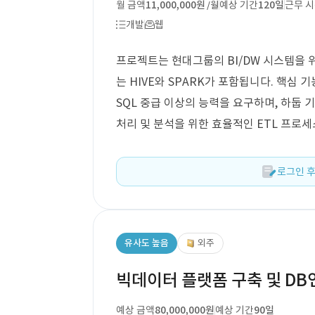
월 금액
11,000,000원
예상 기간
120일
근무 
/월
개발
웹
프로젝트는 현대그룹의 BI/DW 시스템을 위한
는 HIVE와 SPARK가 포함됩니다. 핵심 
SQL 중급 이상의 능력을 요구하며, 하둡
처리 및 분석을 위한 효율적인 ETL 프로
로그인 후
유사도 높음
외주
빅데이터 플랫폼 구축 및 DB
예상 금액
80,000,000원
예상 기간
90일