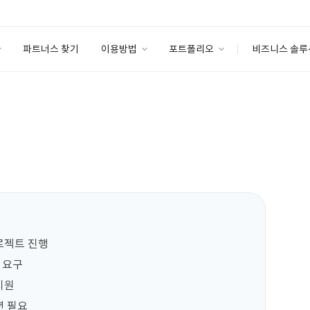
파트너스 찾기
이용방법
포트폴리오
비즈니스 솔루
이용방법
포트폴리오
엔터프라이즈
I
파트너 등급
이용후기
안심 코드 케어
이용요금
솔루션 마켓
고객센터
스토어
로젝트 진행

 요구

원

 필요
