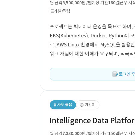
월 금액
6,500,000원
예상 기간
180일
근무 시
/월
개발
웹
프로젝트는 빅데이터 운영을 목표로 하며, 주요 기
EKS(Kubernetes), Docker, Pyt
로, AWS Linux 환경에서 MySQL을 활용
워크 개념에 대한 이해가 요구되며, 적극적
로그인 후
유사도 높음
기간제
Intelligence Data Platf
월 금액
7,330,000원
예상 기간
150일
근무 시
/월