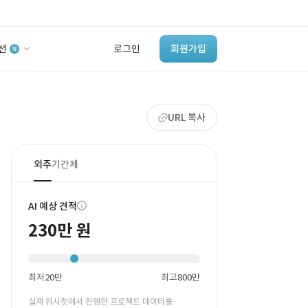
션
로그인
회원가입
유사사례 검색 AI
URL 복사
‘이런 거’ 만들어본
개발 회사 있어?
바로가기
외주
기간제
AI 예상 견적
230만 원
최저
20만
최고
800만
실제 위시켓에서 진행한 프로젝트 데이터를