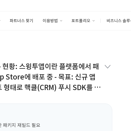
파트너스 찾기
이용방법
포트폴리오
비즈니스 솔루
이용방법
포트폴리오
엔터프라이즈
I
파트너 등급
이용후기
안심 코드 케어
이용요금
솔루션 마켓
고객센터
스토어
) - 현황: 스윙투앱이란 플랫폼에서 패
pp Store에 배포 중 - 목표: 신규 앱
 형태로 핵클(CRM) 푸시 SDK를 연
한 패키지 재빌드 필요
