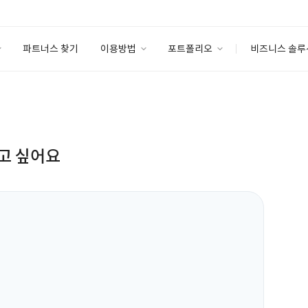
파트너스 찾기
이용방법
포트폴리오
비즈니스 솔루
이용방법
포트폴리오
엔터프라이즈
I
파트너 등급
이용후기
안심 코드 케어
이용요금
솔루션 마켓
고객센터
스토어
고 싶어요