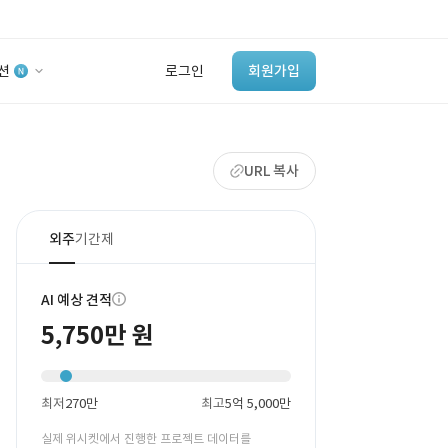
션
로그인
회원가입
유사사례 검색 AI
URL 복사
‘이런 거’ 만들어본
개발 회사 있어?
바로가기
외주
기간제
AI 예상 견적
5,750만 원
최저
270만
최고
5억 5,000만
실제 위시켓에서 진행한 프로젝트 데이터를