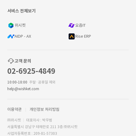
서비스 전체보기
위시켓
요즘IT
AIDP - AX
Rise ERP
고객 문의
02-6925-4849
10:00-18:00
주말·공휴일 제외
help@wishket.com
이용약관
개인정보 처리방침
㈜위시켓
대표이사 : 박우범
서울특별시 강남구 테헤란로 211 3층 ㈜위시켓
사업자등록번호 : 209-81-57303