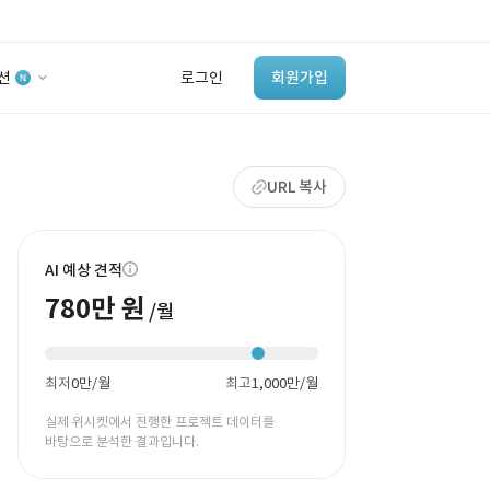
션
로그인
회원가입
유사사례 검색 AI
URL 복사
‘이런 거’ 만들어본
개발 회사 있어?
바로가기
AI 예상 견적
780만 원
/월
최저
0만/월
최고
1,000만/월
실제 위시켓에서 진행한 프로젝트 데이터를
바탕으로 분석한 결과입니다.