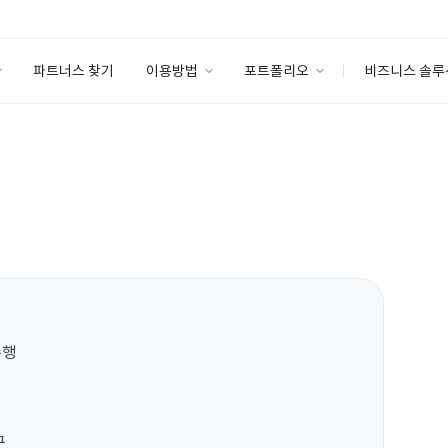
파트너스 찾기
이용방법
포트폴리오
비즈니스 솔루
이용방법
포트폴리오
엔터프라이즈
I
파트너 등급
이용후기
안심 코드 케어
이용요금
솔루션 마켓
고객센터
스토어
수행


