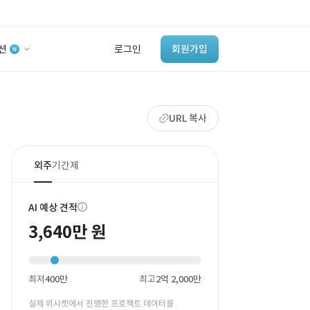
션
로그인
회원가입
유사사례 검색 AI
URL 복사
‘이런 거’ 만들어본
개발 회사 있어?
바로가기
외주
기간제
AI 예상 견적
3,640만 원
최저
400만
최고
2억 2,000만
실제 위시켓에서 진행한 프로젝트 데이터를