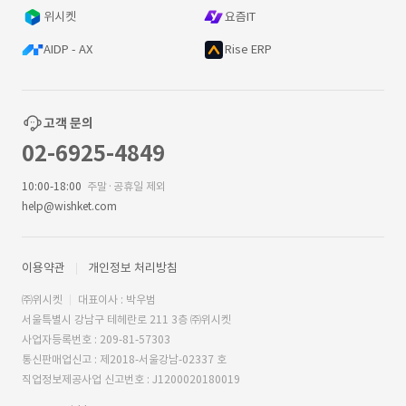
위시켓
요즘IT
AIDP - AX
Rise ERP
고객 문의
02-6925-4849
10:00-18:00
주말·공휴일 제외
help@wishket.com
이용약관
개인정보 처리방침
㈜위시켓
대표이사 : 박우범
서울특별시 강남구 테헤란로 211 3층 ㈜위시켓
사업자등록번호 : 209-81-57303
통신판매업신고 : 제2018-서울강남-02337 호
직업정보제공사업 신고번호 : J1200020180019