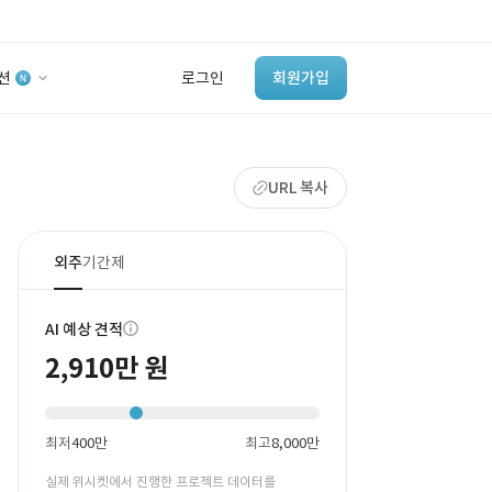
션
로그인
회원가입
유사사례 검색 AI
URL 복사
‘이런 거’ 만들어본
개발 회사 있어?
바로가기
외주
기간제
AI 예상 견적
2,910만 원
최저
400만
최고
8,000만
실제 위시켓에서 진행한 프로젝트 데이터를