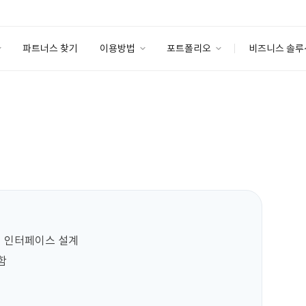
파트너스 찾기
이용방법
포트폴리오
비즈니스 솔루
이용방법
포트폴리오
엔터프라이즈
I
파트너 등급
이용후기
안심 코드 케어
이용요금
솔루션 마켓
고객센터
스토어
 인터페이스 설계


