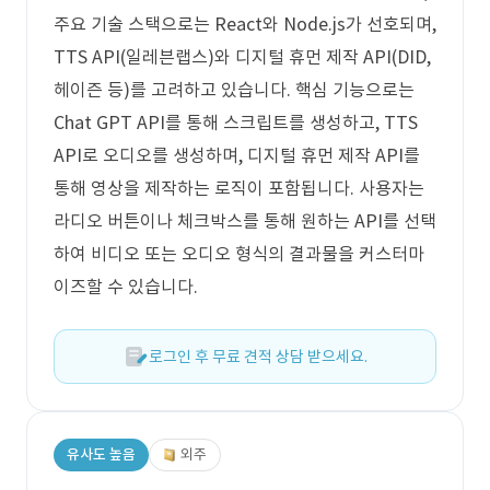
력되는 현상 (영상 미리보기에서는 정상
주요 기술 스택으로는 React와 Node.js가 선호되며,
이나, 다운로드된 영상에서만 발생) 최종
TTS API(일레븐랩스)와 디지털 휴먼 제작 API(DID,
목표 • 참고 사이트와 동일한 영상 제작 툴
헤이즌 등)를 고려하고 있습니다. 핵심 기능으로는
을 완전히 구현 • 영상 추출 시 자막, 음성,
Chat GPT API를 통해 스크립트를 생성하고, TTS
API로 오디오를 생성하며, 디지털 휴먼 제작 API를
영상 화면이 정확하게 싱크 맞게 저장되도
통해 영상을 제작하는 로직이 포함됩니다. 사용자는
록 구현
라디오 버튼이나 체크박스를 통해 원하는 API를 선택
하여 비디오 또는 오디오 형식의 결과물을 커스터마
이즈할 수 있습니다.
로그인 후 무료 견적 상담 받으세요.
유사도 높음
외주