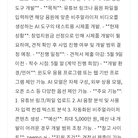
도구 개발** - **목적**: 유튜브 링크나 음원 파일을
입력하면 해당 음원에 맞춘 비주얼라이저 비디오를
생성하는 AI 도구의 테스트용 시제품 개발. - **현재
상황**: 창업지원금 선정으로 인해 시제품 개발이 필
요하며, 견적 확인 후 사업 진행 여부 및 개발 범위 결
정 예정. - **진행 일정**: - 견적서 제출 마감: 5월 9일
이전 - 착수 시점: 5월 말 (계약 진행 희망) - **개발 환
경/언어**: 윈도우 응용 프로그램 또는 웹 기반 프로
그램 제안 가능. AI 모델은 자체 구성, 외부 상용 모델,
오픈 소스 등 다양한 옵션 제안 가능. - **주요 기능**:
1. 유튜브 링크/파일 업로드 2. AI 음향 분석 및 사용
자 입력 컨셉 텍스트 분석 3. 자동화된 비주얼라이저
콘텐츠 생성 - **예산**: 최대 5,000만 원, 예산 내 개
발이 어려운 경우 개발 범위 조정 가능. - **참고 사이
트**: zeemo.ai - **지원 조건**: 견적서 제출이 가능