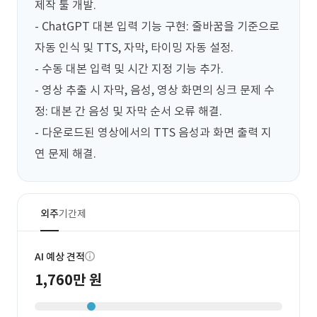
https://f1bc0615d7b1.ngrok.app/
제작 툴 개발.

※ 소스 코드는 미보유 상태이며, 프로그
- ChatGPT 대본 입력 기능 구현: 줄바꿈을 기준으로 
자동 인식 및 TTS, 자막, 타이밍 자동 설정.

램에 오류가 있습니다. ※ 단지 해당 사이
- 수동 대본 입력 및 시간 지정 기능 추가.

트와 똑같이 작동하는 프로그램을 새로 만
- 영상 추출 시 자막, 음성, 영상 화면의 싱크 문제 수
들어 주셨으면 합니다. 요청사항 1. 사이
정: 대본 간 음성 및 자막 순서 오류 해결.

트 기능 전체 복제 • UI 구성, 버튼, 동작 흐
- 다운로드된 영상에서의 TTS 음성과 화면 출력 지
름 등 모든 요소를 참고 사이트와 똑같이
연 문제 해결.
구현 • 그대로 베껴도 무방하며, 실제로 동
일하게 만들어주는 것이 목적임 2. 주요
외주
기간제
기능 설명 • chatgpts 버튼을 누르면 나
오는 대본 복붙 입력창 기능은 단순한 입
AI 예상 견적
력창이 아님 • ChatGPT에서 받아온 줄바
1,760만 원
꿈된 대본을 그대로 복붙하면, 줄바꿈을