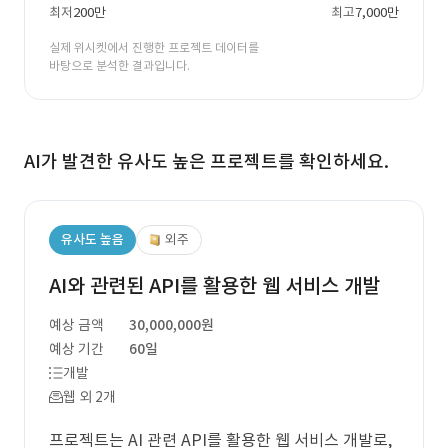
최저
200만
최고
7,000만
기준으로 자동으로 대본1, 대본2 등으로
실제 위시켓에서 진행한 프로젝트 데이터를
인식함 • 각 대본에 맞춰 자동으로 음성
바탕으로 분석한 결과입니다.
(TTS), 자막, 타이밍까지 설정됨 • 이걸
단순 텍스트 필드로 착각하지 않도록 주의
AI가 발견한 유사도 높은 프로젝트를 확인하세요.
필요 • 사용자가 직접 대본을 하나씩 입력
하고, 각 대본마다 수동으로 시간 지정하
는 기능도 존재 • 따라서 자동 방식과 수동
유사도 높음
외주
방식 둘 다 구현되어야 함 3. 수정해야 할
AI와 관련된 API를 활용한 웹 서비스 개발
오류 (총 2건) 오류 1. 영상 추출 시, 1번
예상 금액
30,000,000원
대본이 끝나기 전에 2번 대본의 음성이나
예상 기간
60일
개발
자막이 먼저 재생되는 현상 오류 2. TTS
웹 외 2개
음성이 먼저 나오고 영상 화면이 늦게 출
프로젝트는 AI 관련 API를 활용한 웹 서비스 개발로,