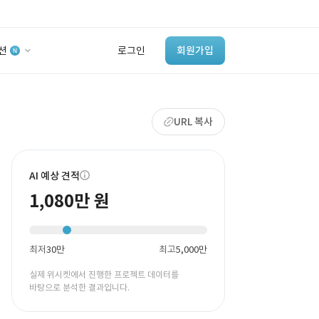
션
로그인
회원가입
유사사례 검색 AI
URL 복사
‘이런 거’ 만들어본
개발 회사 있어?
바로가기
AI 예상 견적
1,080만 원
최저
30만
최고
5,000만
실제 위시켓에서 진행한 프로젝트 데이터를
바탕으로 분석한 결과입니다.