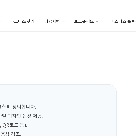
파트너스 찾기
이용방법
포트폴리오
비즈니스 솔루
이용방법
포트폴리오
엔터프라이즈
I
파트너 등급
이용후기
안심 코드 케어
이용요금
솔루션 마켓
고객센터
스토어
명확히 정의합니다.

벨 디자인 옵션 제공.

QR코드 등).

용성 강조.
