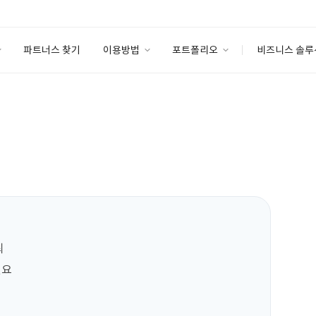
파트너스 찾기
이용방법
포트폴리오
비즈니스 솔루
이용방법
포트폴리오
엔터프라이즈
I
파트너 등급
이용후기
안심 코드 케어
이용요금
솔루션 마켓
고객센터
스토어


요
