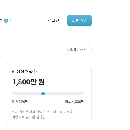
션
로그인
회원가입
유사사례 검색 AI
URL 복사
‘이런 거’ 만들어본
개발 회사 있어?
바로가기
AI 예상 견적
1,800만 원
최저
120만
최고
4,000만
실제 위시켓에서 진행한 프로젝트 데이터를
바탕으로 분석한 결과입니다.