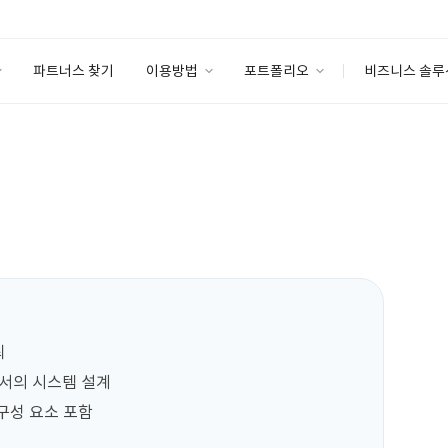
파트너스 찾기
이용방법
포트폴리오
비즈니스 솔루
이용방법
포트폴리오
엔터프라이즈
I
파트너 등급
이용후기
안심 코드 케어
이용요금
솔루션 마켓
고객센터
스토어


서의 시스템 설계

구성 요소 포함
