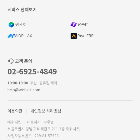
서비스 전체보기
위시켓
요즘IT
AIDP - AX
Rise ERP
고객 문의
02-6925-4849
10:00-18:00
주말·공휴일 제외
help@wishket.com
이용약관
개인정보 처리방침
㈜위시켓
대표이사 : 박우범
서울특별시 강남구 테헤란로 211 3층 ㈜위시켓
사업자등록번호 : 209-81-57303