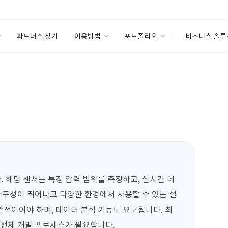
파트너스 찾기
이용방법
포트폴리오
비즈니스 솔루
이용방법
포트폴리오
엔터프라이즈
I
파트너 등급
이용후기
안심 코드 케어
이용요금
솔루션 마켓
고객센터
스토어
 해당 센서는 특정 압력 범위를 측정하고, 실시간 데
 내구성이 뛰어나고 다양한 환경에서 사용할 수 있는 설
적이어야 하며, 데이터 분석 기능도 요구됩니다. 최
 전체 개발 프로세스가 필요합니다.