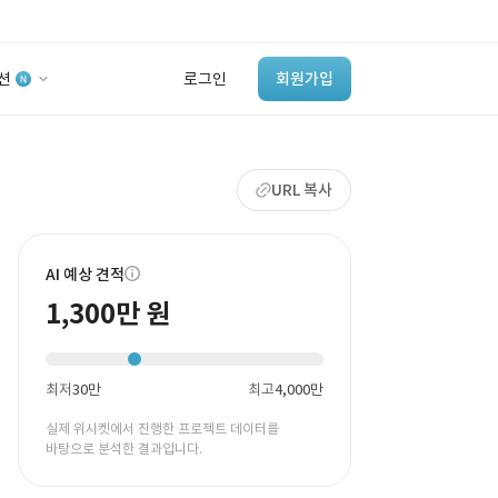
션
로그인
회원가입
유사사례 검색 AI
URL 복사
‘이런 거’ 만들어본
개발 회사 있어?
바로가기
AI 예상 견적
1,300만 원
최저
30만
최고
4,000만
실제 위시켓에서 진행한 프로젝트 데이터를
바탕으로 분석한 결과입니다.