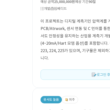
예상 금액
25,000,000원
예상 기간
90일
개발
임베디드
이 프로젝트는 디지털 계측기인 압력계를 개
PCB/Atrwork, 센서 연동 및 C 언어
서도 안정성을 유지하는 산업용 계측기 개발
(4~20mA/Hart 모뎀 옵션)를 포함합니다. 참
223, 224, 225가 있으며, 기구물은 
니다.
로그인 후
유사도 높음
외주