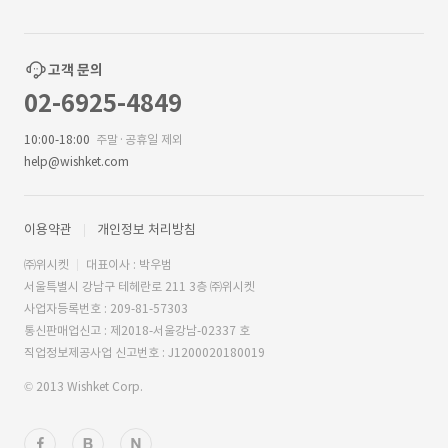
고객 문의
02-6925-4849
10:00-18:00
주말·공휴일 제외
help@wishket.com
이용약관
개인정보 처리방침
㈜위시켓
대표이사 : 박우범
서울특별시 강남구 테헤란로 211 3층 ㈜위시켓
사업자등록번호 : 209-81-57303
통신판매업신고 : 제2018-서울강남-02337 호
직업정보제공사업 신고번호 : J1200020180019
© 2013 Wishket Corp.