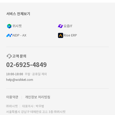
서비스 전체보기
위시켓
요즘IT
AIDP - AX
Rise ERP
고객 문의
02-6925-4849
10:00-18:00
주말·공휴일 제외
help@wishket.com
이용약관
개인정보 처리방침
㈜위시켓
대표이사 : 박우범
서울특별시 강남구 테헤란로 211 3층 ㈜위시켓