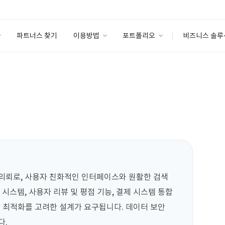
파트너스 찾기
이용방법
포트폴리오
비즈니스 솔루
이용방법
포트폴리오
엔터프라이즈
I
파트너 등급
이용후기
안심 코드 케어
이용요금
솔루션 마켓
고객센터
스토어
 의뢰로, 사용자 친화적인 인터페이스와 원활한 검색 
 시스템, 사용자 리뷰 및 평점 기능, 결제 시스템 통합
O 최적화를 고려한 설계가 요구됩니다. 데이터 보안 
다.