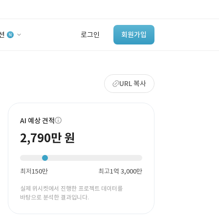
션
로그인
회원가입
유사사례 검색 AI
URL 복사
‘이런 거’ 만들어본
개발 회사 있어?
바로가기
AI 예상 견적
2,790만 원
최저
150만
최고
1억 3,000만
실제 위시켓에서 진행한 프로젝트 데이터를
바탕으로 분석한 결과입니다.