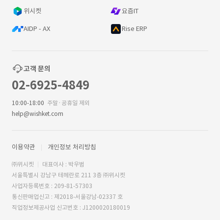
위시켓
요즘IT
AIDP - AX
Rise ERP
고객 문의
02-6925-4849
10:00-18:00
주말·공휴일 제외
help@wishket.com
이용약관
개인정보 처리방침
㈜위시켓
대표이사 : 박우범
서울특별시 강남구 테헤란로 211 3층 ㈜위시켓
사업자등록번호 : 209-81-57303
통신판매업신고 : 제2018-서울강남-02337 호
직업정보제공사업 신고번호 : J1200020180019