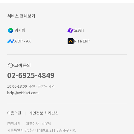
서비스 전체보기
위시켓
요즘IT
AIDP - AX
Rise ERP
고객 문의
02-6925-4849
10:00-18:00
주말·공휴일 제외
help@wishket.com
이용약관
개인정보 처리방침
㈜위시켓
대표이사 : 박우범
서울특별시 강남구 테헤란로 211 3층 ㈜위시켓