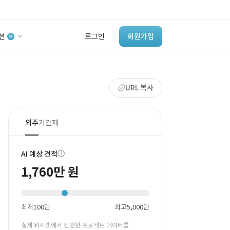
션
로그인
회원가입
유사사례 검색 AI
URL 복사
‘이런 거’ 만들어본
개발 회사 있어?
바로가기
외주
기간제
AI 예상 견적
1,760만 원
최저
100만
최고
5,000만
실제 위시켓에서 진행한 프로젝트 데이터를