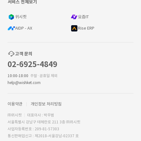
서비스 전체보기
위시켓
요즘IT
AIDP - AX
Rise ERP
고객 문의
02-6925-4849
10:00-18:00
주말·공휴일 제외
help@wishket.com
이용약관
개인정보 처리방침
㈜위시켓
대표이사 : 박우범
서울특별시 강남구 테헤란로 211 3층 ㈜위시켓
사업자등록번호 : 209-81-57303
통신판매업신고 : 제2018-서울강남-02337 호