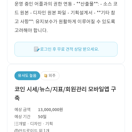
운영 중인 어플과의 권한 연동 - **산출물**: - 소스 코
드 원본 - 디자인 원본 파일 - 기획설계서 - **기타 참
고 사항**: 유지보수가 원활하게 이루어질 수 있도록
고려해야 합니다.
로그인 후 무료 견적 상담 받으세요.
유사도 높음
외주
코인 시세/뉴스/지표/회원관리 모바일앱 구
축
예상 금액
13,000,000원
예상 기간
50일
개발 · 디자인 · 기획
안드로이드 외 1개