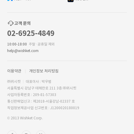
고객 문의
02-6925-4849
10:00-18:00
주말·공휴일 제외
help@wishket.com
이용약관
개인정보 처리방침
㈜위시켓
대표이사 : 박우범
서울특별시 강남구 테헤란로 211 3층 ㈜위시켓
사업자등록번호 : 209-81-57303
통신판매업신고 : 제2018-서울강남-02337 호
직업정보제공사업 신고번호 : J1200020180019
© 2013 Wishket Corp.