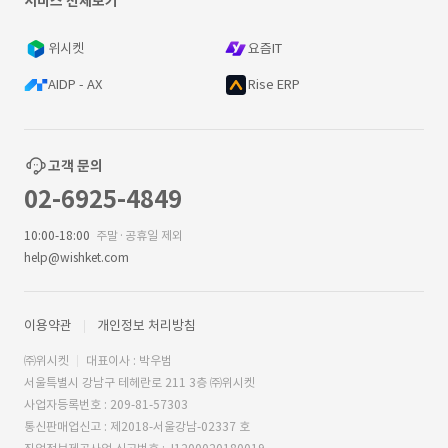
서비스 전체보기
위시켓
요즘IT
AIDP - AX
Rise ERP
고객 문의
02-6925-4849
10:00-18:00
주말·공휴일 제외
help@wishket.com
이용약관
개인정보 처리방침
㈜위시켓
대표이사 : 박우범
서울특별시 강남구 테헤란로 211 3층 ㈜위시켓
사업자등록번호 : 209-81-57303
통신판매업신고 : 제2018-서울강남-02337 호