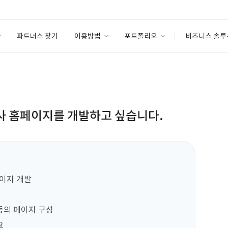
파트너스 찾기
이용방법
포트폴리오
비즈니스 솔루
이용방법
포트폴리오
엔터프라이즈
I
파트너 등급
이용후기
안심 코드 케어
이용요금
솔루션 마켓
고객센터
스토어
 홈페이지를 개발하고 싶습니다.
이지 개발



 등의 페이지 구성


