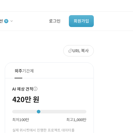
션
로그인
회원가입
유사사례 검색 AI
URL 복사
‘이런 거’ 만들어본
개발 회사 있어?
바로가기
외주
기간제
AI 예상 견적
420만 원
최저
100만
최고
1,000만
실제 위시켓에서 진행한 프로젝트 데이터를