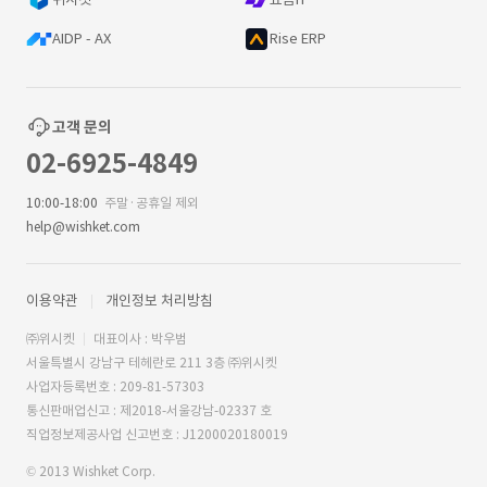
AIDP - AX
Rise ERP
고객 문의
02-6925-4849
10:00-18:00
주말·공휴일 제외
help@wishket.com
이용약관
개인정보 처리방침
㈜위시켓
대표이사 : 박우범
서울특별시 강남구 테헤란로 211 3층 ㈜위시켓
사업자등록번호 : 209-81-57303
통신판매업신고 : 제2018-서울강남-02337 호
직업정보제공사업 신고번호 : J1200020180019
© 2013 Wishket Corp.