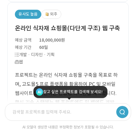
유사도 높음
외주
온라인 식자재 쇼핑몰(다단계 구조) 웹 구축
예상 금액
18,000,000원
예상 기간
60일
개발 · 디자인 · 기획
웹
프로젝트는 온라인 식자재 쇼핑몰 구축을 목표로 하
며, 고도몰5 프로 플랫폼을 활용하여 PC 및 모바일
찾고 싶은 프로젝트를 검색해 보세요!
웹사이트를 지원하는 반응형 디자인을 채택합니다.
핵심 기술 스택에는 웹 프런트엔드 및 백엔드 개발,
UI 디자인 및 퍼블리싱, 서버/DB/인프라 구성이 포함
됩니다. 주요 기능으로는 다단계 회원 구조, 추천인
AI 모델이 생성한 내용은 부정확한 정보가 포함될 수 있습니다.
리워드, 사업자회원 및 일반회원 가입 및 전환, 업체