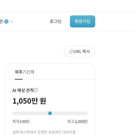
션
로그인
회원가입
유사사례 검색 AI
URL 복사
‘이런 거’ 만들어본
개발 회사 있어?
바로가기
외주
기간제
AI 예상 견적
1,050만 원
최저
100만
최고
2,000만
실제 위시켓에서 진행한 프로젝트 데이터를