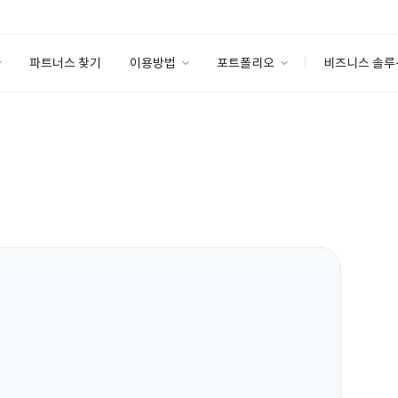
파트너스 찾기
이용방법
포트폴리오
비즈니스 솔루
이용방법
포트폴리오
엔터프라이즈
I
파트너 등급
이용후기
안심 코드 케어
이용요금
솔루션 마켓
고객센터
스토어