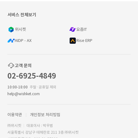
서비스 전체보기
위시켓
요즘IT
AIDP - AX
Rise ERP
고객 문의
02-6925-4849
10:00-18:00
주말·공휴일 제외
help@wishket.com
이용약관
개인정보 처리방침
㈜위시켓
대표이사 : 박우범
서울특별시 강남구 테헤란로 211 3층 ㈜위시켓