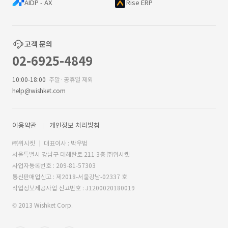
AIDP - AX
Rise ERP
고객 문의
02-6925-4849
10:00-18:00
주말·공휴일 제외
help@wishket.com
이용약관
개인정보 처리방침
㈜위시켓
대표이사 : 박우범
서울특별시 강남구 테헤란로 211 3층 ㈜위시켓
사업자등록번호 : 209-81-57303
통신판매업신고 : 제2018-서울강남-02337 호
직업정보제공사업 신고번호 : J1200020180019
© 2013 Wishket Corp.