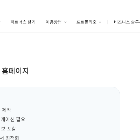
파트너스 찾기
이용방법
포트폴리오
비즈니스 솔루
이용방법
포트폴리오
엔터프라이즈
I
파트너 등급
이용후기
안심 코드 케어
이용요금
솔루션 마켓
고객센터
스토어
한 홈페이지
 제작

게이션 필요

보 포함

서 최적화
