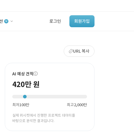
션
로그인
회원가입
유사사례 검색 AI
URL 복사
‘이런 거’ 만들어본
개발 회사 있어?
바로가기
AI 예상 견적
420만 원
최저
100만
최고
2,000만
실제 위시켓에서 진행한 프로젝트 데이터를
바탕으로 분석한 결과입니다.