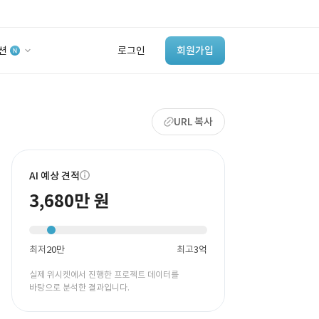
션
로그인
회원가입
유사사례 검색 AI
URL 복사
‘이런 거’ 만들어본
개발 회사 있어?
바로가기
AI 예상 견적
3,680만 원
최저
20만
최고
3억
실제 위시켓에서 진행한 프로젝트 데이터를
바탕으로 분석한 결과입니다.