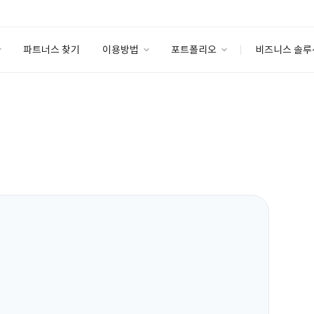
파트너스 찾기
이용방법
포트폴리오
비즈니스 솔루
이용방법
포트폴리오
엔터프라이즈
I
파트너 등급
이용후기
안심 코드 케어
이용요금
솔루션 마켓
고객센터
스토어