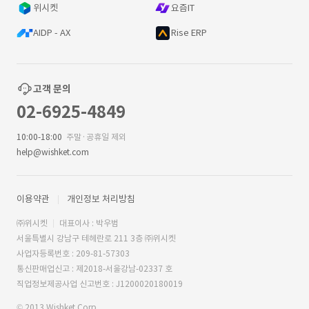
위시켓
요즘IT
AIDP - AX
Rise ERP
고객 문의
02-6925-4849
10:00-18:00
주말·공휴일 제외
help@wishket.com
이용약관
개인정보 처리방침
㈜위시켓
대표이사 : 박우범
서울특별시 강남구 테헤란로 211 3층 ㈜위시켓
사업자등록번호 : 209-81-57303
통신판매업신고 : 제2018-서울강남-02337 호
직업정보제공사업 신고번호 : J1200020180019
© 2013 Wishket Corp.