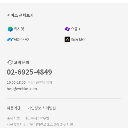
서비스 전체보기
위시켓
요즘IT
AIDP - AX
Rise ERP
고객 문의
02-6925-4849
10:00-18:00
주말·공휴일 제외
help@wishket.com
이용약관
개인정보 처리방침
㈜위시켓
대표이사 : 박우범
서울특별시 강남구 테헤란로 211 3층 ㈜위시켓