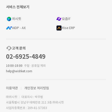
서비스 전체보기
위시켓
요즘IT
AIDP - AX
Rise ERP
고객 문의
02-6925-4849
10:00-18:00
주말·공휴일 제외
help@wishket.com
이용약관
개인정보 처리방침
㈜위시켓
대표이사 : 박우범
서울특별시 강남구 테헤란로 211 3층 ㈜위시켓
사업자등록번호 : 209-81-57303