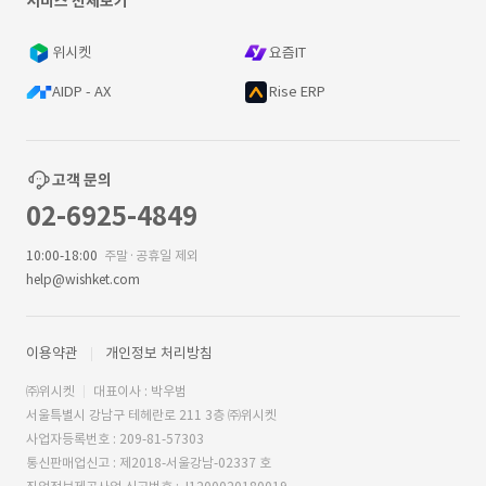
서비스 전체보기
위시켓
요즘IT
AIDP - AX
Rise ERP
고객 문의
02-6925-4849
10:00-18:00
주말·공휴일 제외
help@wishket.com
이용약관
개인정보 처리방침
㈜위시켓
대표이사 : 박우범
서울특별시 강남구 테헤란로 211 3층 ㈜위시켓
사업자등록번호 : 209-81-57303
통신판매업신고 : 제2018-서울강남-02337 호