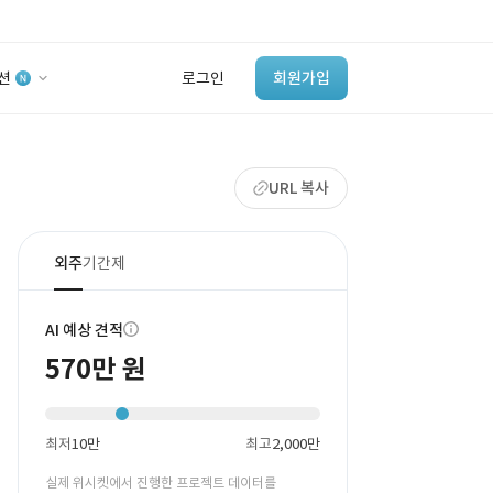
션
로그인
회원가입
유사사례 검색 AI
URL 복사
‘이런 거’ 만들어본
개발 회사 있어?
바로가기
외주
기간제
AI 예상 견적
570만 원
최저
10만
최고
2,000만
실제 위시켓에서 진행한 프로젝트 데이터를