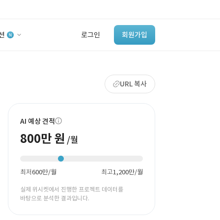
션
로그인
회원가입
유사사례 검색 AI
URL 복사
‘이런 거’ 만들어본
개발 회사 있어?
바로가기
AI 예상 견적
800만 원
/월
최저
600만/월
최고
1,200만/월
실제 위시켓에서 진행한 프로젝트 데이터를
바탕으로 분석한 결과입니다.