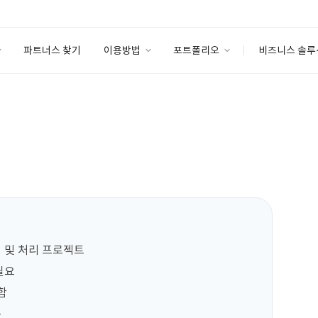
파트너스 찾기
이용방법
포트폴리오
비즈니스 솔루
이용방법
포트폴리오
엔터프라이즈
I
파트너 등급
이용후기
안심 코드 케어
이용요금
솔루션 마켓
고객센터
스토어
석 및 처리 프로젝트

요




