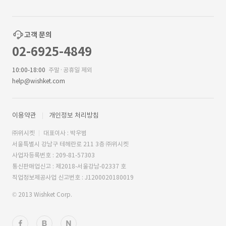
고객 문의
02-6925-4849
10:00-18:00
주말·공휴일 제외
help@wishket.com
이용약관
개인정보 처리방침
㈜위시켓
대표이사 : 박우범
서울특별시 강남구 테헤란로 211 3층 ㈜위시켓
사업자등록번호 : 209-81-57303
통신판매업신고 : 제2018-서울강남-02337 호
직업정보제공사업 신고번호 : J1200020180019
© 2013 Wishket Corp.