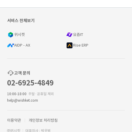
서비스 전체보기
위시켓
요즘IT
AIDP - AX
Rise ERP
고객 문의
02-6925-4849
10:00-18:00
주말·공휴일 제외
help@wishket.com
이용약관
개인정보 처리방침
㈜위시켓
대표이사 : 박우범