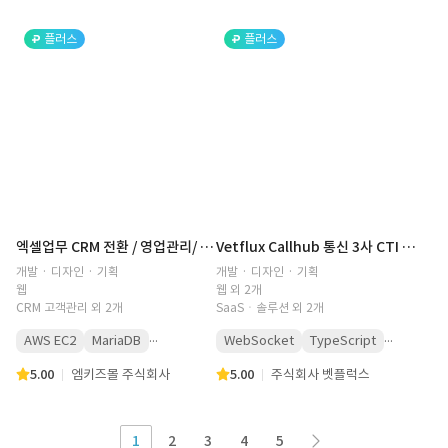
플러스
플러스
엑셀업무 CRM 전환 / 영업관리/ 실적관리
Vetflux Callhub 통신 3사 CTI 미들웨어 구축
개발 · 디자인 · 기획
개발 · 디자인 · 기획
웹
웹 외 2개
CRM 고객관리 외 2개
SaaSㆍ솔루션 외 2개
...
...
AWS EC2
MariaDB
WebSocket
TypeScript
5.00
엠키즈몰 주식회사
5.00
주식회사 벳플럭스
1
2
3
4
5