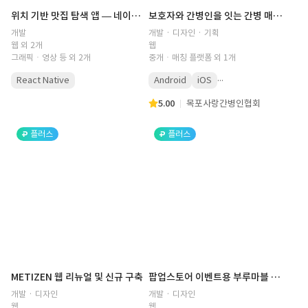
위치 기반 맛집 탐색 앱 — 네이버 지도·경로 조회·다중 사진편집 모듈
보호자와 간병인을 잇는 간병 매칭 플랫폼 개발
개발
개발 · 디자인 · 기획
웹 외 2개
웹
그래픽ㆍ영상 등 외 2개
중개ㆍ매칭 플랫폼 외 1개
...
React Native
Android
iOS
5.00
목포사랑간병인협회
플러스
플러스
METIZEN 웹 리뉴얼 및 신규 구축
팝업스토어 이벤트용 부루마블 웹 게임 개발
개발 · 디자인
개발 · 디자인
웹
웹