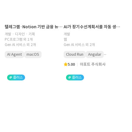
텔레그램·Notion 기반 금융 뉴스 AI 자동수집 시스템 구축
AI가 장기수선계획서를 자동 생성하는 아파트 관리 SaaS
개발 · 디자인 · 기획
개발
PC프로그램 외 1개
웹
Gen AI 서비스 외 2개
Gen AI 서비스 외 2개
...
AI Agent
macOS
Cloud Run
Angular
5.00
아포트 주식회사
플러스
플러스