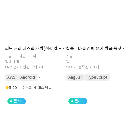
리드 관리 시스템 개발(현장 앱 + 백오피스)
참좋은마음 간병 문서 발급 플랫폼 - 증명서·영수증을 승인 워크플로우와 함께 PDF로 자동 발급하는 풀스택 웹 서비스
개발 · 디자인 · 기획
개발
웹 외 1개
웹
ERP 전사자원관리 외 2개
SaaSㆍ솔루션 외 1개
...
...
AWS
Android
Angular
TypeScript
5.00
주식회사 에스씨알
플러스
플러스