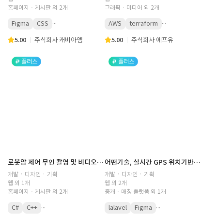
홈페이지ㆍ게시판 외 2개
그래픽ㆍ미디어 외 2개
...
...
Figma
CSS
AWS
terraform
5.00
주식회사 캐비아엠
5.00
주식회사 에프유
플러스
플러스
로봇암 제어 무인 촬영 및 비디오 편집 키오스크 구축
어떤기술, 실시간 GPS 위치기반 설비 업체 o2o 중개 상용화 플랫폼 구축
개발 · 디자인 · 기획
개발 · 디자인 · 기획
웹 외 1개
웹 외 2개
홈페이지ㆍ게시판 외 2개
중개ㆍ매칭 플랫폼 외 1개
...
...
C#
C++
lalavel
Figma