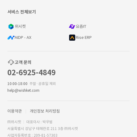
서비스 전체보기
위시켓
요즘IT
AIDP - AX
Rise ERP
고객 문의
02-6925-4849
10:00-18:00
주말·공휴일 제외
help@wishket.com
이용약관
개인정보 처리방침
㈜위시켓
대표이사 : 박우범
서울특별시 강남구 테헤란로 211 3층 ㈜위시켓
사업자등록번호 : 209-81-57303